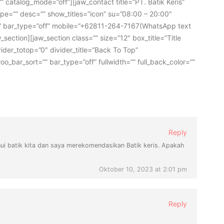
”” catalog_mode=”off”][jaw_contact title=”PT. Batik Keris”
pe=”” desc=”” show_titles=”icon” su=”08:00 – 20:00″
”” bar_type=”off” mobile=”+62811-264-7167(WhatsApp text
section][jaw_section class=”” size=”12″ box_title=”Title
vider_totop=”0″ divider_title=”Back To Top”
o_bar_sort=”” bar_type=”off” fullwidth=”” full_back_color=””
Reply
ui batik kita dan saya merekomendasikan Batik keris. Apakah
Oktober 10, 2023 at 2:01 pm
Reply