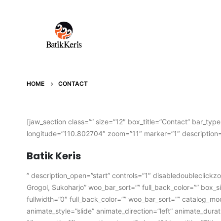
HOME
CONTACT
[jaw_section class=”” size=”12″ box_title=”Contact” bar_typ
longitude=”110.802704″ zoom=”11″ marker=”1″ description
Batik Keris
” description_open=”start” controls=”1″ disabledoublecli
Grogol, Sukoharjo” woo_bar_sort=”” full_back_color=”” box_si
fullwidth=”0″ full_back_color=”” woo_bar_sort=”” catalog_mo
animate_style=”slide” animate_direction=”left” animate_dur