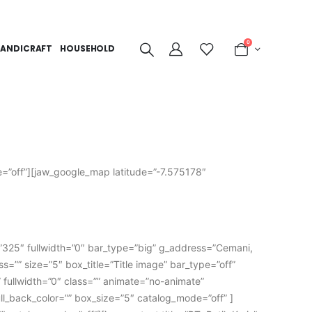
0
ANDICRAFT
HOUSEHOLD
de=”off”][jaw_google_map latitude=”-7.575178″
”325″ fullwidth=”0″ bar_type=”big” g_address=”Cemani,
s=”” size=”5″ box_title=”Title image” bar_type=”off”
” fullwidth=”0″ class=”” animate=”no-animate”
ull_back_color=”” box_size=”5″ catalog_mode=”off” ]