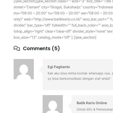
[/jaw_section][jaw_section class=”” size=”3″ box_title=”Title
street=”Cemani” city=”Grogol, Sukoharjo.” country=”Indones
mo=”08:00 – 20:00″ tu=”08:00 – 20:00″ we=”08:00 – 20:00″
only)” web=”http://www.batikkeris.co.id/” woo_bar_sort=”” fu
divider” bar_type=”off” fullwidth=”” full_back_color=”” woo_b
totop_align=”right” clear=”clear-off” divider_style=”none” 
box_size=”12″ catalog_mode=”off” ] [/jaw_section]
Comments (5)
Egi Faglianto
Kak aku bisa minta kontak whatsapp nya, a
sy bisa berkomunikasi dengan staf anda?
Batik Keris Online
Untuk Info & Pemesanan