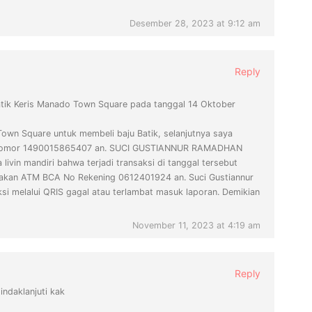
Desember 28, 2023 at 9:12 am
Reply
 Batik Keris Manado Town Square pada tanggal 14 Oktober
Town Square untuk membeli baju Batik, selanjutnya saya
diri nomor 1490015865407 an. SUCI GUSTIANNUR RAMADHAN
in mandiri bahwa terjadi transaksi di tanggal tersebut
gunakan ATM BCA No Rekening 0612401924 an. Suci Gustiannur
 melalui QRIS gagal atau terlambat masuk laporan. Demikian
November 11, 2023 at 4:19 am
Reply
ndaklanjuti kak