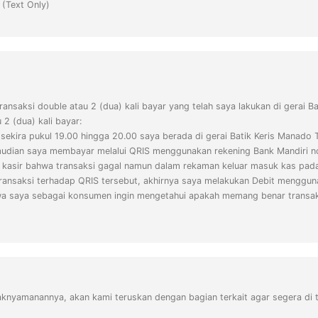
(Text Only)
ransaksi double atau 2 (dua) kali bayar yang telah saya lakukan di gerai
 2 (dua) kali bayar:
sekira pukul 19.00 hingga 20.00 saya berada di gerai Batik Keris Manado 
- kemudian saya membayar melalui QRIS menggunakan rekening Bank Man
sir bahwa transaksi gagal namun dalam rekaman keluar masuk kas pada liv
i transaksi terhadap QRIS tersebut, akhirnya saya melakukan Debit meng
a saya sebagai konsumen ingin mengetahui apakah memang benar transaksi
knyamanannya, akan kami teruskan dengan bagian terkait agar segera di ti