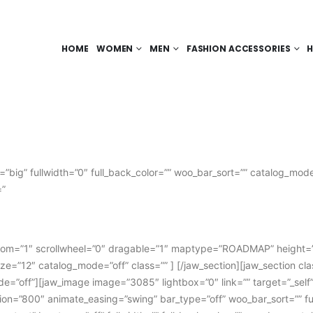
HOME
WOMEN
MEN
FASHION ACCESSORIES
H
e=”big” fullwidth=”0″ full_back_color=”” woo_bar_sort=”” catalog_mo
=”
ckzoom=”1″ scrollwheel=”0″ dragable=”1″ maptype=”ROADMAP” height=
ze=”12″ catalog_mode=”off” class=”” ] [/jaw_section][jaw_section clas
de=”off”][jaw_image image=”3085″ lightbox=”0″ link=”” target=”_self
ation=”800″ animate_easing=”swing” bar_type=”off” woo_bar_sort=”” f