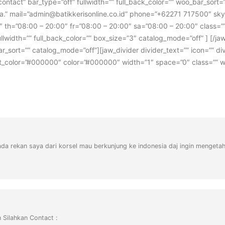
 contact” bar_type=”off” fullwidth=”” full_back_color=”” woo_bar_sort=
ia.” mail=”admin@batikkerisonline.co.id” phone=”+62271 717500″ sky
 th=”08:00 – 20:00″ fr=”08:00 – 20:00″ sa=”08:00 – 20:00″ class=
llwidth=”” full_back_color=”” box_size=”3″ catalog_mode=”off” ] [/jaw_
ar_sort=”” catalog_mode=”off”][jaw_divider divider_text=”” icon=”” di
text_color=”#000000″ color=”#000000″ width=”1″ space=”0″ class=”” wo
da rekan saya dari korsel mau berkunjung ke indonesia daj ingin mengetah
 Silahkan Contact :