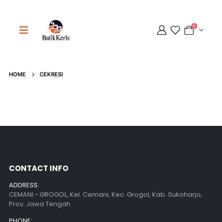
0
Adipati
Online
HOME
CEKRESI
CONTACT INFO
ADDRESS:
CEMANI - GROGOL, Kel. Cemani, Kec. Grogol, Kab. Sukoharjo,
Prov. Jawa Tengah
PHONE: