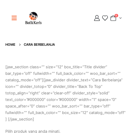
0
HOME
CARA BERBELANJA
Adipati
Online
[jaw_section class=”” size=”12″ box_title=”Title divider”
bar_type=”off” fullwidth=”” full_back_color=”” woo_bar_sort=””
catalog_mode=”off”][jaw_divider divider_text=”Cara Berbelanja”
icon=”” divider_totop=”0″ divider_title=”Back To Top”
totop_align=”right” clear=”clear-off” divider_style=”solid”
text_color=”#000000″ color=”#000000″ width=”1″ space=”0″
space_after=”0″ class=”” woo_bar_sort=”” bar_type=”off”
fullwidth=”” full_back_color=”” box_size=”12″ catalog_mode=”off”
] [/jaw_section]
Pilih produk yang anda minati.