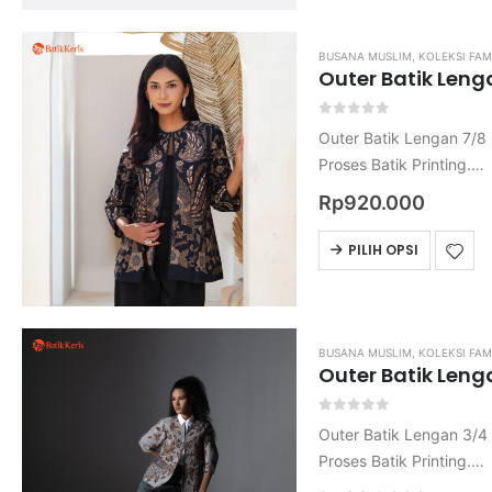
BUSANA MUSLIM
,
KOLEKSI FAM
Outer Batik Leng
0
out of 5
Outer Batik Lengan 7/8 
Proses Batik Printing.
Bahan Katun Primisima.
Rp
920.000
Harga belum termasuk o
Untuk ukuran nya mohon
PILIH OPSI
BUSANA MUSLIM
,
KOLEKSI FAM
Outer Batik Leng
0
out of 5
Outer Batik Lengan 3/4 
Proses Batik Printing.
Bahan Katun Primisima.