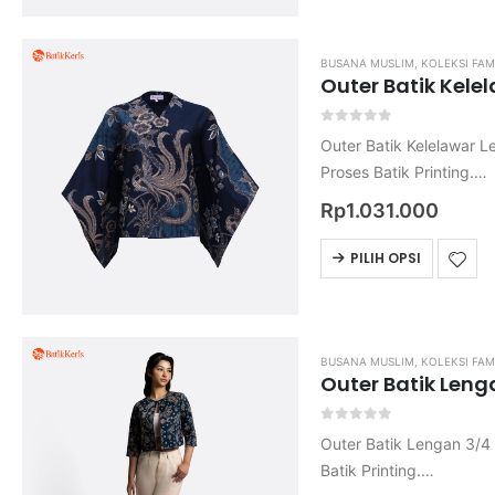
BUSANA MUSLIM
,
KOLEKSI FAM
Outer Batik Kele
0
out of 5
Outer Batik Kelelawar 
Proses Batik Printing.
Bahan Katun Primisima.
Rp
1.031.000
Harga belum termasuk o
Untuk ukuran nya mohon 
PILIH OPSI
BUSANA MUSLIM
,
KOLEKSI FAM
Outer Batik Leng
0
out of 5
Outer Batik Lengan 3/4 
Batik Printing.