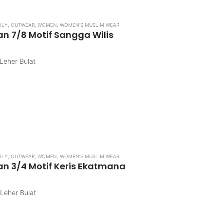
ILY
,
OUTWEAR
,
WOMEN
,
WOMEN’S MUSLIM WEAR
an 7/8 Motif Sangga Wilis
Leher Bulat
ngkos kirim
 di pastikan kembali, karena apabila kekecilan / kebesaran…
ILY
,
OUTWEAR
,
WOMEN
,
WOMEN’S MUSLIM WEAR
an 3/4 Motif Keris Ekatmana
Leher Bulat