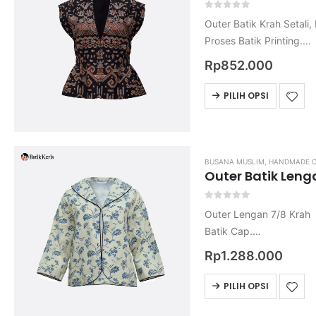
0
out of 5
Outer Batik Krah Setali
Proses Batik Printing.
Bahan Katun Primisima.
Rp
852.000
Harga belum termasuk o
Untuk ukuran nya mohon
PILIH OPSI
BUSANA MUSLIM
,
HANDMADE C
Outer Batik Leng
0
out of 5
Outer Lengan 7/8 Krah
Batik Cap.
Bahan Katun.
Rp
1.288.000
Harga belum termasuk o
Untuk ukuran nya mohon 
PILIH OPSI