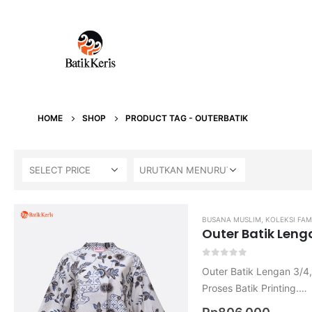
HOME
SHOP
PRODUCT TAG -
OUTERBATIK
SELECT PRICE
BUSANA MUSLIM
,
KOLEKSI FAM
Outer Batik Leng
0
out of 5
Outer Batik Lengan 3/4
Proses Batik Printing.
Bahan Katun Primisima.