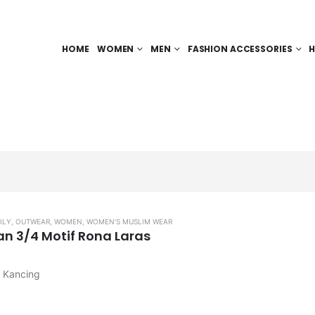
HOME
WOMEN
MEN
FASHION ACCESSORIES
H
ILY
,
OUTWEAR
,
WOMEN
,
WOMEN’S MUSLIM WEAR
an 3/4 Motif Rona Laras
, Kancing