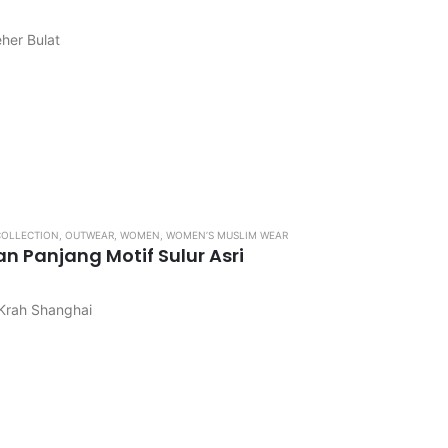
eher Bulat
ngkos kirim
di pastikan kembali, karena apabila kekecilan / kebesaran tidak…
OLLECTION
,
OUTWEAR
,
WOMEN
,
WOMEN’S MUSLIM WEAR
an Panjang Motif Sulur Asri
Krah Shanghai
ngkos kirim.
di pastikan kembali, karena apabila kekecilan / kebesaran tidak d