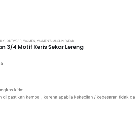
ngkos kirim
di pastikan kembali, karena apabila kekecilan / kebesaran tidak…
ILY
,
OUTWEAR
,
WOMEN
,
WOMEN’S MUSLIM WEAR
n 3/4 Motif Keris Sekar Lereng
ma
ngkos kirim
di pastikan kembali, karena apabila kekecilan / kebesaran tidak da