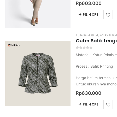
Bahan Katun Primisima.
Rp
603.000
Harga belum termasuk o
Untuk ukuran nya mohon 
PILIH OPSI
BUSANA MUSLIM
,
KOLEKSI FAM
Outer Batik Lenga
0
out of 5
Material : Katun Primisi
Proses : Batik Printing
Harga belum termasuk o
Untuk ukuran nya mohon 
Tanpa video unboxing…
Rp
630.000
PILIH OPSI