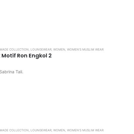
ngkos kirim
di pastikan kembali, karena apabila kekecilan / kebesaran tidak d
MADE COLLECTION
,
LOUNGEWEAR
,
WOMEN
,
WOMEN’S MUSLIM WEAR
 Motif Ron Engkol 2
Sabrina Tali.
ngkos kirim
 di pastikan kembali, karena apabila kekecilan / kebesaran tidak d
MADE COLLECTION
,
LOUNGEWEAR
,
WOMEN
,
WOMEN’S MUSLIM WEAR