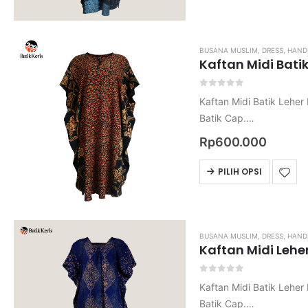
BUSANA MUSLIM
,
DRESS
,
HAND
Kaftan Midi Batik 
0
out of 5
Kaftan Midi Batik Leher B
Batik Cap.
Bahan Rayon.
Rp
600.000
Harga belum termasuk o
Untuk ukuran nya mohon
PILIH OPSI
BUSANA MUSLIM
,
DRESS
,
HAND
Kaftan Midi Leher
0
out of 5
Kaftan Midi Batik Leher 
Batik Cap.