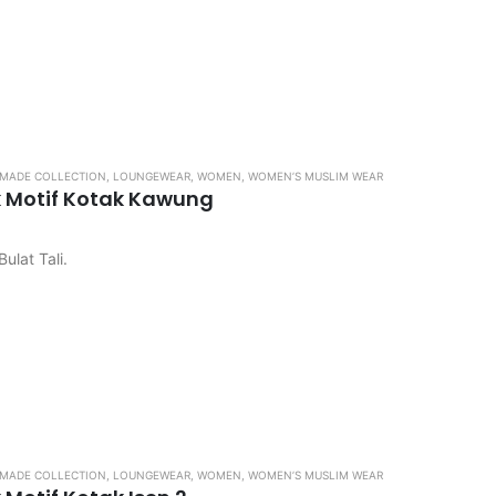
ngkos kirim
MADE COLLECTION
,
LOUNGEWEAR
,
WOMEN
,
WOMEN’S MUSLIM WEAR
k Motif Kotak Kawung
ulat Tali.
ngkos kirim
MADE COLLECTION
,
LOUNGEWEAR
,
WOMEN
,
WOMEN’S MUSLIM WEAR