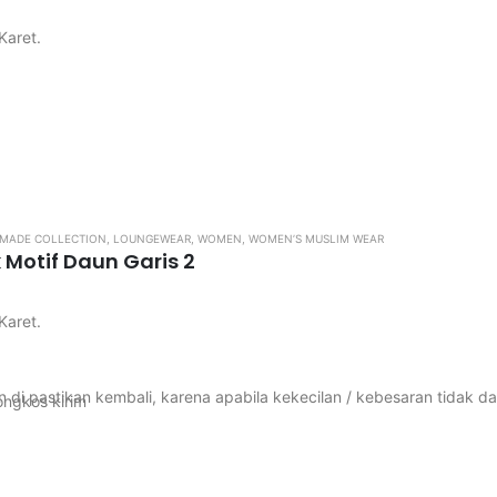
Karet.
ngkos kirim
di pastikan kembali, karena apabila kekecilan / kebesaran tidak d
MADE COLLECTION
,
LOUNGEWEAR
,
WOMEN
,
WOMEN’S MUSLIM WEAR
 Motif Daun Garis 2
Karet.
di pastikan kembali, karena apabila kekecilan / kebesaran tidak d
ngkos kirim