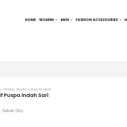
HOME
WOMEN
MEN
FASHION ACCESSORIES
H
N
,
WOMEN
,
WOMEN’S MUSLIM WEAR
if Puspa Indah Sari
t, Sabuk Oby