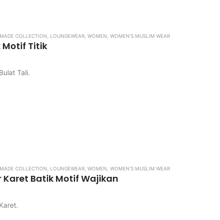
MADE COLLECTION
,
LOUNGEWEAR
,
WOMEN
,
WOMEN’S MUSLIM WEAR
Motif Titik
ulat Tali.
ngkos kirim
 di pastikan kembali, karena apabila kekecilan / kebesaran tidak d
MADE COLLECTION
,
LOUNGEWEAR
,
WOMEN
,
WOMEN’S MUSLIM WEAR
 Karet Batik Motif Wajikan
Karet.