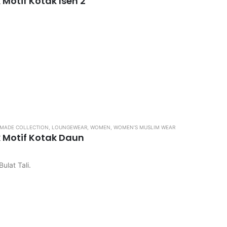
 Motif Kotak Isen 2
ngkos kirim
MADE COLLECTION
,
LOUNGEWEAR
,
WOMEN
,
WOMEN’S MUSLIM WEAR
k Motif Kotak Daun
ulat Tali.
ngkos kirim