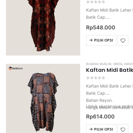
0
out of 5
Kaftan Midi Batik Leher 
Batik Cap.
Bahan Rayon.
Rp
548.000
Harga belum termasuk o
Untuk ukuran nya mohon 
PILIH OPSI
BUSANA MUSLIM
,
DRESS
,
HAND
Kaftan Midi Batik
0
out of 5
Kaftan Midi Batik Leher 
Batik Cap.
Bahan Rayon.
Untuk ukuran nya mohon 
Harga belum termasuk o
Rp
614.000
PILIH OPSI