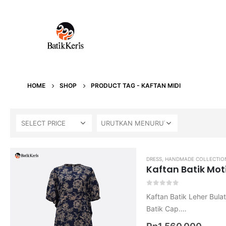
HOME
SHOP
PRODUCT TAG -
KAFTAN MIDI
SELECT PRICE
DRESS
,
HANDMADE COLLECTIO
Kaftan Batik Mot
0
out of 5
Kaftan Batik Leher Bula
Batik Cap.
Bahan Katun.