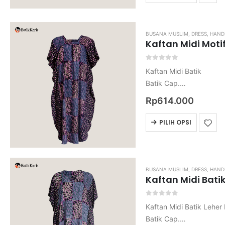
BUSANA MUSLIM
,
DRESS
,
HAND
Kaftan Midi Moti
0
out of 5
Kaftan Midi Batik
Batik Cap.
Bahan Rayon.
Rp
614.000
Harga belum termasuk o
Untuk ukuran nya mohon 
PILIH OPSI
BUSANA MUSLIM
,
DRESS
,
HAND
Kaftan Midi Bati
0
out of 5
Kaftan Midi Batik Leher B
Batik Cap.