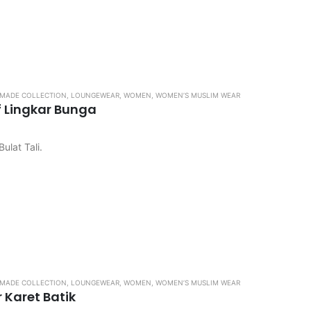
ngkos kirim
 di pastikan kembali, karena apabila kekecilan / kebesaran tidak d
MADE COLLECTION
,
LOUNGEWEAR
,
WOMEN
,
WOMEN’S MUSLIM WEAR
f Lingkar Bunga
ulat Tali.
ngkos kirim
 di pastikan kembali, karena apabila kekecilan / kebesaran tidak d
MADE COLLECTION
,
LOUNGEWEAR
,
WOMEN
,
WOMEN’S MUSLIM WEAR
 Karet Batik