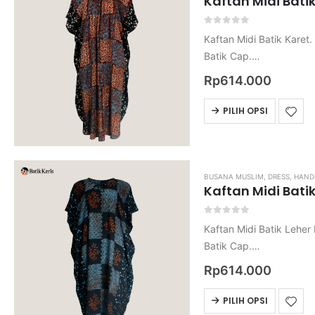
Kaftan Midi Batik
0
out of 5
Kaftan Midi Batik Karet.
Batik Cap.
Bahan Rayon.
Rp
614.000
Harga belum termasuk o
PILIH OPSI
BUSANA MUSLIM
,
DRESS
,
HAND
Kaftan Midi Bati
0
out of 5
Kaftan Midi Batik Leher B
Batik Cap.
Bahan Rayon.
Rp
614.000
Harga belum termasuk o
PILIH OPSI