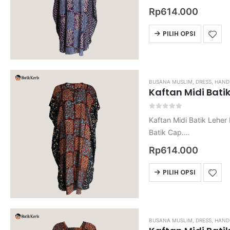
Bahan Rayon.
Rp
614.000
Harga belum termasuk o
PILIH OPSI
BUSANA MUSLIM
,
DRESS
,
HAND
Kaftan Midi Bati
0
out of 5
Kaftan Midi Batik Leher B
Batik Cap.
Bahan Rayon.
Rp
614.000
Harga belum termasuk o
PILIH OPSI
BUSANA MUSLIM
,
DRESS
,
HAND