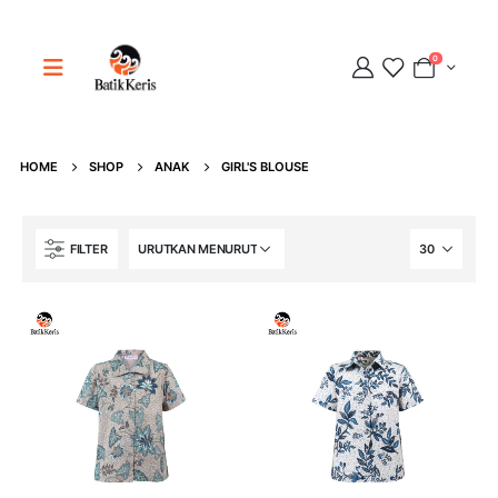
0
Adipati
Online
HOME
SHOP
ANAK
GIRL'S BLOUSE
FILTER