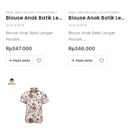
ANAK
,
GIRL'S BLOUSE
,
KOLEKSI FAMILY
ANAK
,
GIRL'S BLOUSE
,
KOLEKSI FAMILY
Blouse Anak Batik Lengan Pendek Motif Keris Lung Rahajeng
Blouse Anak Batik Lengan Pendek Motif Keris Kusumo Arum
0
out of 5
0
out of 5
Blouse Anak Batik Lengan
Blouse Anak Batik Lengan
Pendek.
Pendek.
Batik Printing.
Batik Printing.
Rp
347.000
Rp
346.000
Bahan Katun Primisima.
Bahan Katun Primisima.
Harga belum termasuk ongkos
Harga belum termasuk ongkos
PILIH OPSI
PILIH OPSI
kirim
kirim
Untuk ukuran nya mohon di
Untuk ukuran nya mohon di
pastikan kembali, karena
pastikan kembali, karena
apabila kekecilan / kebesaran
apabila kekecilan / kebesaran
tidak dapat…
tidak dapat…