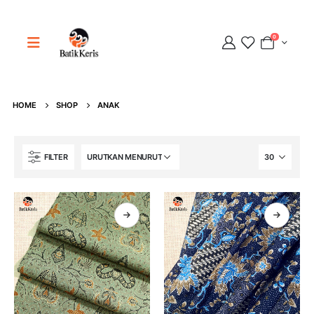
0
Adipati
HOME
SHOP
ANAK
Online
FILTER