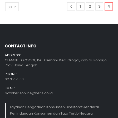
1
2
3
4
CONTACT INFO
ADDRESS:
CEMANI - GROGOL, Kel. Cemani, Kec. Grogol, Kab. Sukoharjo,
Prov. Jawa Tengah
PHONE:
0271 717500
EMAIL:
batikkerisonline@keris.co.id
Layanan Pengaduan Konsumen Direktorat Jenderal
Perlindungan Konsumen dan Tata Tertib Negara